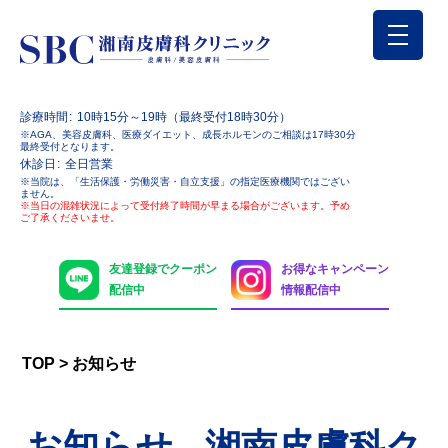
診療時間
10時15分～19時（最終受付18時30分）
※AGA、美容皮膚科、医療ダイエット、成長ホルモンのご相談は17時30分
最終受付となります。
休診日
全日営業
※当院は、「生活保護・労働災害・自立支援」の指定医療機関ではござい
ません。
※当日の混雑状況によって受付終了時間が早まる場合がございます。予め
ご了承くださいませ。
友達登録でクーポン
お得なキャンペーン
配信中
情報配信中
TOP
>
お知らせ
お知らせ - 湘南皮膚科ク