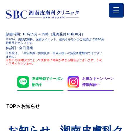
診療時間
10時15分～19時（最終受付18時30分）
※AGA、美容皮膚科、医療ダイエット、成長ホルモンのご相談は17時30分
最終受付となります。
休診日
全日営業
※当院は、「生活保護・労働災害・自立支援」の指定医療機関ではござい
ません。
※当日の混雑状況によって受付終了時間が早まる場合がございます。予め
ご了承くださいませ。
友達登録でクーポン
お得なキャンペーン
配信中
情報配信中
TOP
>
お知らせ
お知らせ - 湘南皮膚科ク